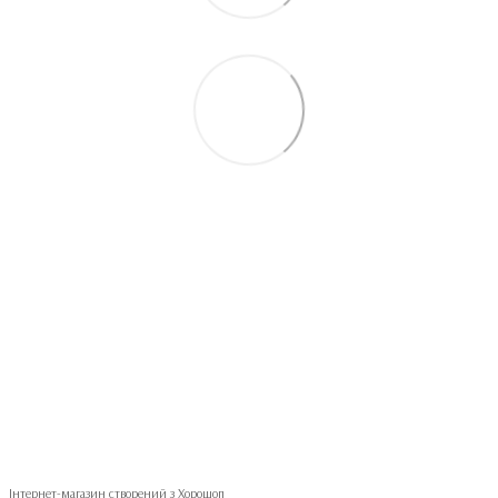
093 497-47-74
Контактна інформація
Повна версія сайту
© 2026
Укр
Рус
Інтернет-магазин створений з Хорошоп