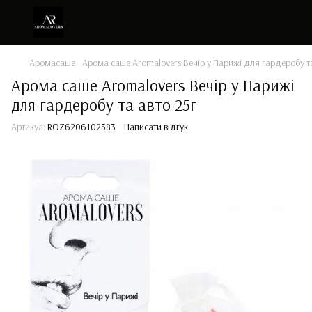
Аромасаше
Арома саше Aromalovers Вечір у Парижі для гардеробу та
Арома саше Aromalovers Вечір у Парижі
для гардеробу та авто 25г
Артикул:
ROZ6206102583
Написати відгук