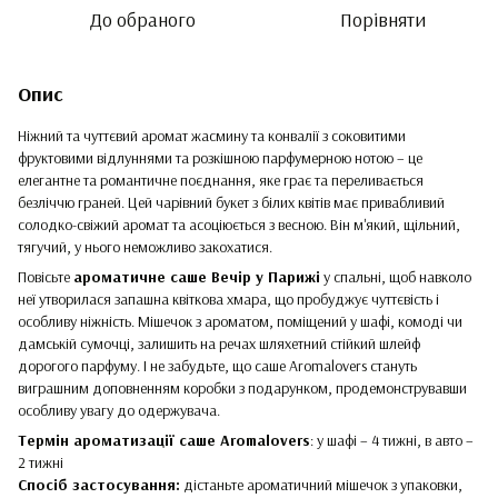
До обраного
Порівняти
Опис
Ніжний та чуттєвий аромат жасмину та конвалії з соковитими
фруктовими відлуннями та розкішною парфумерною нотою – це
елегантне та романтичне поєднання, яке грає та переливається
безліччю граней. Цей чарівний букет з білих квітів має привабливий
солодко-свіжий аромат та асоціюється з весною. Він м'який, щільний,
тягучий, у нього неможливо закохатися.
Повісьте
ароматичне саше Вечір у Парижі
у спальні, щоб навколо
неї утворилася запашна квіткова хмара, що пробуджує чуттєвість і
особливу ніжність. Мішечок з ароматом, поміщений у шафі, комоді чи
дамській сумочці, залишить на речах шляхетний стійкий шлейф
дорогого парфуму. І не забудьте, що саше Aromalovers стануть
виграшним доповненням коробки з подарунком, продемонструвавши
особливу увагу до одержувача.
Термін ароматизації саше Aromalovers
: у шафі – 4 тижні, в авто –
2 тижні
Спосіб застосування:
дістаньте ароматичний мішечок з упаковки,