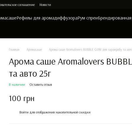
овательское соглашение
Новости
омасаше
Рефилы для аромадиффузора
Рум спреи
Брендированная
Главная
Аромасаше
Арома саше Aromalovers BUBBLE GUM для гардеробу та авто
Арома саше Aromalovers BUBB
та авто 25г
В наличии
Оставить отзыв
100 грн
%
Войти
для отображения накопительной скидки