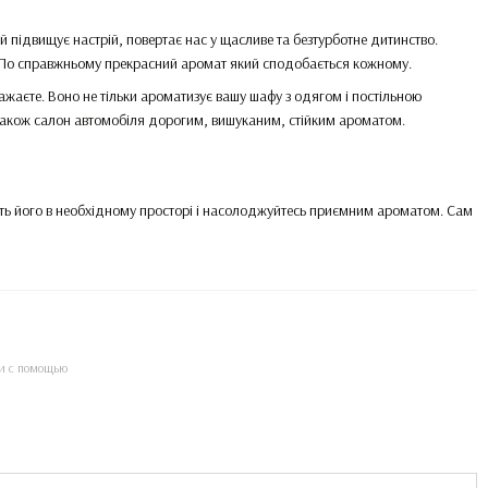
 підвищує настрій, повертає нас у щасливе та безтурботне дитинство.
є. По справжньому прекрасний аромат який сподобається кожному.
ажаєте. Воно не тільки ароматизує вашу шафу з одягом і постільною
 також салон автомобіля дорогим, вишуканим, стійким ароматом.
тіть його в необхідному просторі і насолоджуйтесь приємним ароматом. Сам
и с помощью