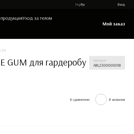
Укр
Рус
Вход
 продукция
Уход за телом
Мой заказ
 25г
LE GUM для гардеробу
Артикул
ARL2300000018
К сравнению
В желания