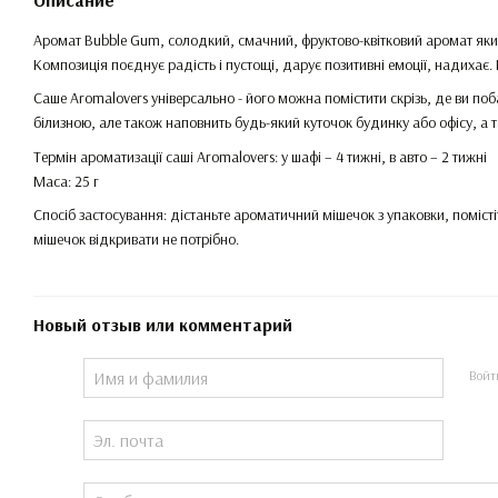
Описание
Аромат Bubble Gum, солодкий, смачний, фруктово-квітковий аромат який
Композиція поєднує радість і пустощі, дарує позитивні емоції, надиха
Саше Aromalovers універсально - його можна помістити скрізь, де ви поб
білизною, але також наповнить будь-який куточок будинку або офісу, а
Термін ароматизації саші Aromalovers: у шафі – 4 тижні, в авто – 2 тижні
Маса: 25 г
Спосіб застосування: дістаньте ароматичний мішечок з упаковки, поміс
мішечок відкривати не потрібно.
Новый отзыв или комментарий
Войт