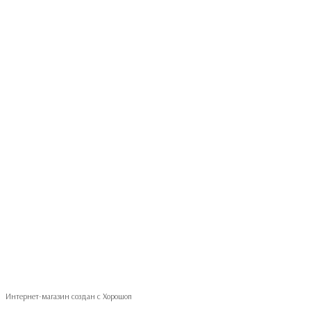
093 497-47-74
Контактная информация
Полная версия сайта
© 2026
Укр
Рус
Интернет-магазин создан с Хорошоп