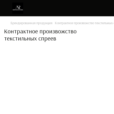
Брендированная продукция
Контрактное произвожство текстильных 
Контрактное произвожство
текстильных спреев