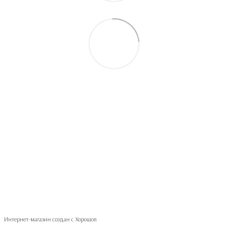
093 497-47-74
Контактная информация
Полная версия сайта
© 2026
Укр
Рус
Интернет-магазин создан с Хорошоп