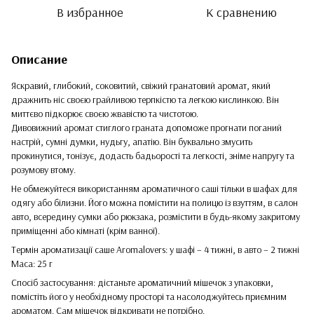
В избранное
К сравнению
Описание
Яскравий, глибокий, соковитий, свіжий гранатовий аромат, який
дражнить ніс своєю грайливою терпкістю та легкою кислинкою. Він
миттєво підкорює своєю жвавістю та чистотою.
Дивовижний аромат стиглого граната допоможе прогнати поганий
настрій, сумні думки, нудьгу, апатію. Він буквально змусить
прокинутися, тонізує, додасть бадьорості та легкості, зніме напругу та
розумову втому.
Не обмежуйтеся використанням ароматичного саші тільки в шафах для
одягу або білизни. Його можна помістити на полицю із взуттям, в салон
авто, всередину сумки або рюкзака, розмістити в будь-якому закритому
приміщенні або кімнаті (крім ванної).
Термін ароматизації саше Aromalovers: у шафі – 4 тижні, в авто – 2 тижні
Маса: 25 г
Спосіб застосування: дістаньте ароматичний мішечок з упаковки,
помістіть його у необхідному просторі та насолоджуйтесь приємним
ароматом. Сам мішечок відкривати не потрібно.