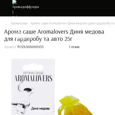
Аромасаше
Арома саше Aromalovers Диня медова для гардеробу та 
Арома саше Aromalovers Диня медова
для гардеробу та авто 25г
Артикул:
ROZ6300000935
1 отзыв