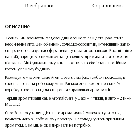
В избранное
К сравнению
Описание
З сонячним ароматом медової дині асоціюється щастя, радість та
нескінченне літо. Цей об'ємний, солодко-соковитий, інтенсивний запах
створить особливу атмосферу, теплоту та затишок навколо Вас, підніме
настрій, зарядить оптимізмом та дозволить отримувати задоволення
від життя. Він буквально змусить закохатися в себе і стане постійним
гостем у вашому будинку.
Розміщуйте мішечки саше Aromalovers в шафах, тумбах і комодах, в
салоні авто та на робочому місці, Ви можете також доповнити їм
коробку з презентом для створення справжньої аромамагії.
Термін ароматизації саше Aromalovers: у шафі – 4 тижні, в авто – 2 тижні
Маса: 25 г
Спосіб застосування: дістаньте ароматичний мішечок з упаковки,
помістіть його в необхідному просторі і насолоджуйтесь приємним
ароматом. Сам мішечок відкривати не потрібно.