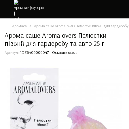
Аромасаше
Арома саше Aromalovers Пелюстки півонії для гардеробу т
Арома саше Aromalovers Пелюстки
півонії для гардеробу та авто 25 г
Артикул:
ROZ6400009047
Оставить отзыв