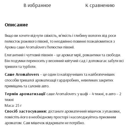
В избранное
К сравнению
Описание
Якщо ви хочете відчути свіжість, м'якість і глибину вологих від роси
пелюсток рожевого півонії, то неодмінно повинні познайомитися з
Арома саше Aromalovers Пелюстки півонії.
Елегантний і чуттєвий півонія – це аромат мрії, романтики та свободи.
Він подумки переносить у весняний квітучий сад і допомагає забути всі
тривоги та турботи.
Саше Aromalovers
– це один із найзручніших та найбезпечніших
способів тривалої ароматизації гардеробних, невеликих закритих
приміщень та салонів авто.
Термін ароматизації
саше Aromalovers: у шафі – 4 тижні, в авто – 2
тижні
Маса: 25 г
Спосіб застосування:
дістаньте ароматичний мішечок з упаковки,
помістіть його в необхідному просторі і насолоджуйтесь приємним
ароматом. Сам мішечок відкривати не потрібно.