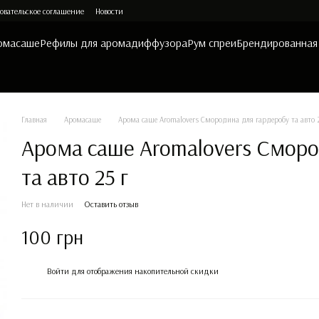
овательское соглашение
Новости
омасаше
Рефилы для аромадиффузора
Рум спреи
Брендированная
Главная
Аромасаше
Арома саше Aromalovers Смородина для гардеробу та авто 2
Арома саше Aromalovers Сморо
та авто 25 г
Нет в наличии
Оставить отзыв
100 грн
%
Войти
для отображения накопительной скидки