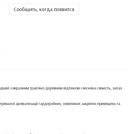
Сообщить, когда появится
кий з виразним трав'яно-деревним відтінком і весняна свіжість, запах
 тривалої ароматизації гардеробних, невеликих закритих приміщень та