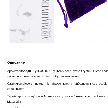
Описание
Аромат смородини унікальний – у ньому поєднується густий, кисло-солод
зелені, його неможливо сплутати з будь-яким іншим.
Саше Aromalovers – це один із найзручніших та найбезпечніших способів
салонів авто.
Термін ароматизації саше Aromalovers: у шафі – 4 тижні, в авто – 2 тижні
Маса: 25 г