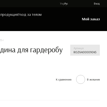
Укр
Рус
Вход
 продукция
Уход за телом
Мой заказ
5 г
дина для гардеробу
Артикул
ROZ6400009045
К сравнению
В желания