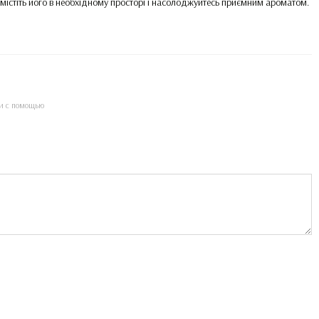
омістіть його в необхідному просторі і насолоджуйтесь приємним ароматом.
и с помощью