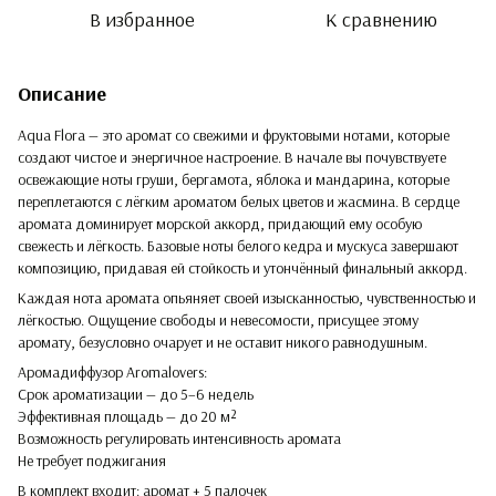
В избранное
К сравнению
Описание
Aqua Flora — это аромат со свежими и фруктовыми нотами, которые
создают чистое и энергичное настроение. В начале вы почувствуете
освежающие ноты груши, бергамота, яблока и мандарина, которые
переплетаются с лёгким ароматом белых цветов и жасмина. В сердце
аромата доминирует морской аккорд, придающий ему особую
свежесть и лёгкость. Базовые ноты белого кедра и мускуса завершают
композицию, придавая ей стойкость и утончённый финальный аккорд.
Каждая нота аромата опьяняет своей изысканностью, чувственностью и
лёгкостью. Ощущение свободы и невесомости, присущее этому
аромату, безусловно очарует и не оставит никого равнодушным.
Аромадиффузор Aromalovers:
Срок ароматизации — до 5–6 недель
Эффективная площадь — до 20 м²
Возможность регулировать интенсивность аромата
Не требует поджигания
В комплект входит: аромат + 5 палочек