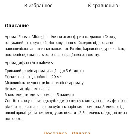
В избранное
К сравнению
Описание
Аромат Forever Midnight втілення атмосфери загадкового Сходу,
вишуканий та віртуозний. Його звучання майстерно підкреслено
наповненістю запашних квіткових нот. Розкіш, барвистість, урочистість,
помпезність, ошатність основні асоціації цього аромату.
Аромадифузор Aromalovers:
Тривалий термін ароматизації – до 5-6 тижнів
Ефективна площа роботи – 20 м²
Можливість регулювати інтенсивність аромату
Не вимагає підпалювання
В комплект входить: аромат + 5 паличок
Спосіб застосування: відкрутіть декоративну кришку, вставте у флакон з
рідиною палички і насолоджуйтесь чарівним ароматом. Залежно від
площі приміщення рекомендуємо почати з 2-3 паличок та додавати за
потребою.
Доставка
Оплата