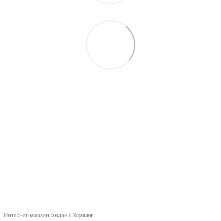
093 497-47-74
Контактная информация
Полная версия сайта
© 2026
Укр
Рус
Интернет-магазин создан с Хорошоп