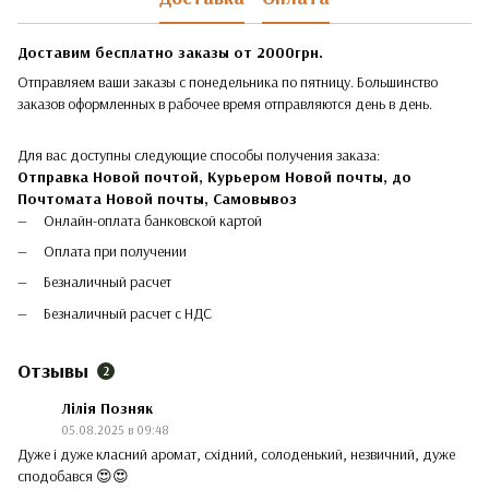
Доставим бесплатно заказы от 2000грн.
Отправляем ваши заказы с понедельника по пятницу. Большинство
заказов оформленных в рабочее время отправляются день в день.
Для вас доступны следующие способы получения заказа:
Отправка Новой почтой, Курьером Новой почты, до
Почтомата Новой почты,
Самовывоз
Онлайн-оплата банковской картой
Оплата при получении
Безналичный расчет
Безналичный расчет с НДС
Отзывы
2
Лілія Позняк
05.08.2025 в 09:48
Дуже і дуже класний аромат, східний, солоденький, незвичний, дуже
сподобався 😍😍