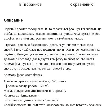
В избранное
К сравнению
Описание
Чарівний аромат солодкої ванілі та справжньої французької випічки - це
особлива, казкова композиція, апетитна та чуттєва. Французьке печиво
асоціюється з ніжністю, романтикою та сімейним затишком.
Зігріваючі ванільно-бісквітні ноти допоможуть знайти гармонію та
спокій. З ними забуваєш про труднощі, починаєш щиро посміхатися та
радіти дрібницям, дарувати людям частинку тепла. Приголомшлива
делікатна насолода дає відчуття комфорту та абсолютного щастя.
Аромат французького печива допоможе відновити у пам'яті чудові
спогади, які захочеться переживати знову і знову.
Аромадифузор Aromalovers:
Тривалий термін ароматизації – до 5-6 тижнів
Ефективна площа роботи – 20 м²
Можливість регулювати інтенсивність аромату
Не вимагає підпалювання
В комплект входить: аромат + 5 паличок
Спосіб застосування: відкрутіть декоративну кришку, вставте у флакон з