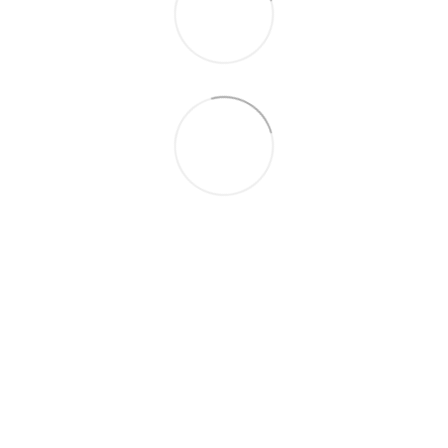
093 497-47-74
Контактная информация
Полная версия сайта
© 2026
Укр
Рус