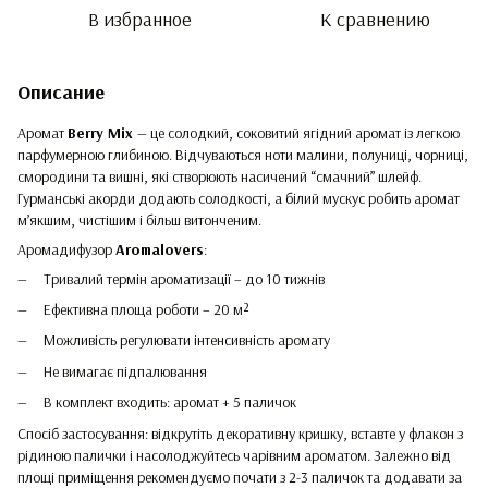
В избранное
К сравнению
Описание
Аромат
Berry Mix
— це солодкий, соковитий ягідний аромат із легкою
парфумерною глибиною. Відчуваються ноти малини, полуниці, чорниці,
смородини та вишні, які створюють насичений “смачний” шлейф.
Гурманські акорди додають солодкості, а білий мускус робить аромат
м’якшим, чистішим і більш витонченим.
Аромадифузор
Aromalovers
:
Тривалий термін ароматизації – до 10 тижнів
Ефективна площа роботи – 20 м²
Можливість регулювати інтенсивність аромату
Не вимагає підпалювання
В комплект входить: аромат + 5 паличок
Спосіб застосування: відкрутіть декоративну кришку, вставте у флакон з
рідиною палички і насолоджуйтесь чарівним ароматом. Залежно від
площі приміщення рекомендуємо почати з 2-3 паличок та додавати за