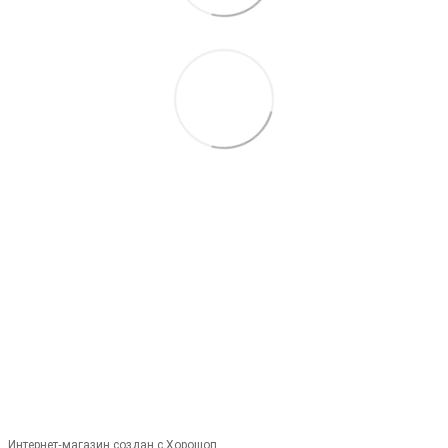
093 497-47-74
Контактная информация
Полная версия сайта
© 2026
Укр
Рус
Интернет-магазин создан с Хорошоп