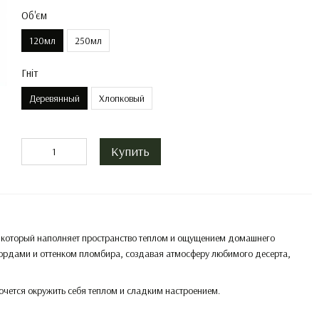
Об'єм
120мл
250мл
Гніт
Деревянный
Хлопковый
Купить
, который наполняет пространство теплом и ощущением домашнего
кордами и оттенком пломбира, создавая атмосферу любимого десерта,
очется окружить себя теплом и сладким настроением.