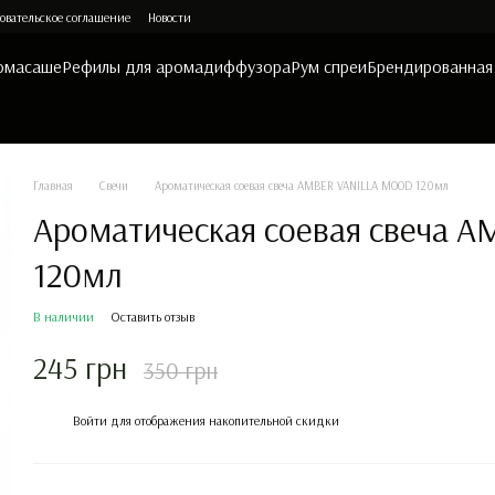
овательское соглашение
Новости
омасаше
Рефилы для аромадиффузора
Рум спреи
Брендированная
Главная
Свечи
Ароматическая соевая свеча AMBER VANILLA MOOD 120мл
Ароматическая соевая свеча 
120мл
В наличии
Оставить отзыв
245 грн
350 грн
%
Войти
для отображения накопительной скидки