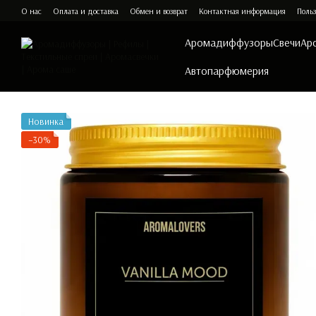
Перейти к основному контенту
О нас
Оплата и доставка
Обмен и возврат
Контактная информация
Польз
Аромадиффузоры
Свечи
Ар
Автопарфюмерия
Новинка
−30%