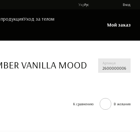
Укр
Рус
Вход
 продукция
Уход за телом
Мой заказ
AMBER VANILLA MOOD
Артикул
2600000006
К сравнению
В желания