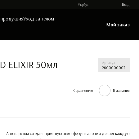
Укр
Рус
Вход
 продукция
Уход за телом
Мой заказ
D ELIXIR 50мл
Артикул
2600000002
К сравнению
В желания
Автопарфюм создает приятную атмосферу в салоне и делает каждую