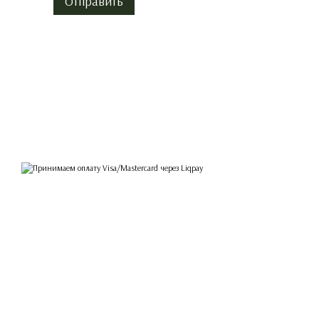
Отправить
© 2026
Принимаем к оплате
Мобильная версия
Интернет-магазин создан с Хорошоп