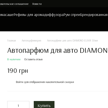
овательское соглашение
Новости
омасаше
Рефилы для аромадиффузора
Рум спреи
Брендированная
Главная
Автопарфюмерия
Автопарфюм для авто DIAMOND ELIXIR 50мл
Автопарфюм для авто DIAMON
В наличии
Оставить отзыв
190 грн
%
Войти
для отображения накопительной скидки
Купить