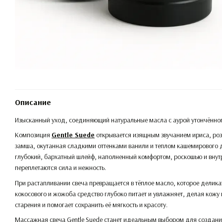
Описание
Изысканный уход, соединяющий натуральные масла с аурой утончённог
Композиция
Gentle Suede
открывается изящным звучанием ириса, розо
замша, окутанная сладкими оттенками ванили и теплом кашемирового
глубокий, бархатный шлейф, наполненный комфортом, роскошью и внутр
переплетаются сила и нежность.
При растапливании свеча превращается в тёплое масло, которое деликат
кокосового и жожоба средство глубоко питает и увлажняет, делая кожу
старения и помогает сохранить её мягкость и красоту.
Массажная свеча Gentle Suede станет идеальным выбором для создани