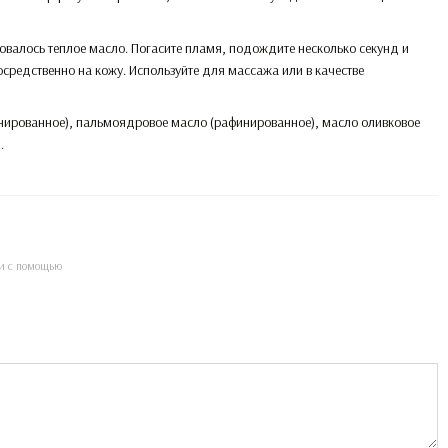
зовалось теплое масло. Погасите пламя, подождите несколько секунд и
средственно на кожу. Используйте для массажа или в качестве
инированное), пальмоядровое масло (рафинированное), масло оливковое
.
и с помощью