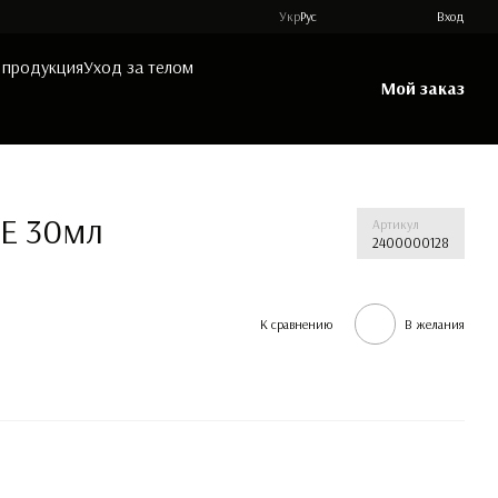
Укр
Рус
Вход
 продукция
Уход за телом
Мой заказ
DE 30мл
Артикул
2400000128
К сравнению
В желания