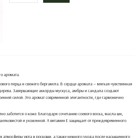
о аромата.
вого перца и свежего бергамота. В сердце аромата — мягкая чувственная
 дерева. Завершающие аккорды мускуса, амбры и сандала создают
енней силой. Это аромат современной элегантности, где гармонично
но заботится о коже. Благодаря сочетанию соевого воска, масла ши,
 шелковистой и ухоженной. А витамин Е защищает от преждевременного
я атмосферы уюта и роскоши, а также нежного ухода после насыщенного