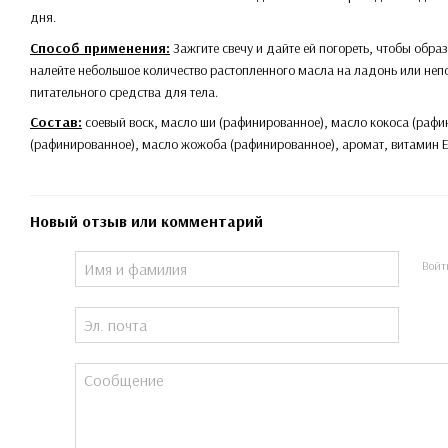
дня.
Способ применения:
Зажгите свечу и дайте ей погореть, чтобы обра
налейте небольшое количество растопленного масла на ладонь или непо
питательного средства для тела.
Состав:
соевый воск, масло ши (рафинированное), масло кокоса (раф
(рафинированное), масло жожоба (рафинированное), аромат, витамин Е
Новый отзыв или комментарий
Войт