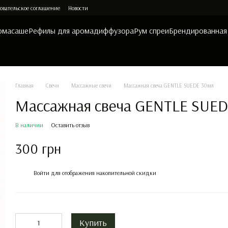
овательское соглашение
Новости
омасаше
Рефилы для аромадиффузора
Рум спреи
Брендированная
Главная
Свечи
Массажные свечи
Массажная свеча GENTLE SUEDE 30мл
Массажная свеча GENTLE SUE
В наличии
Оставить отзыв
300 грн
%
Войти
для отображения накопительной скидки
Купить