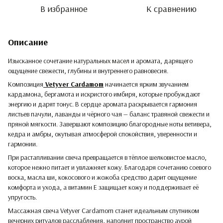
В избранное
К сравнению
Описание
Изысканное сочетание натуральных масел и аромата, дарящего
ощущение свежести, глубины и внутреннего равновесия.
Композиция
Vetyver Cardamom
начинается ярким звучанием
кардамона, бергамота и искристого имбиря, которые пробуждают
энергию и дарят тонус. В сердце аромата раскрывается гармония
листьев пачули, лаванды и чёрного чая — баланс травяной свежести и
пряной мягкости. Завершают композицию благородные ноты ветивера,
кедра и амбры, окутывая атмосферой спокойствия, уверенности и
гармонии.
При растапливании свеча превращается в тёплое шелковистое масло,
которое нежно питает и увлажняет кожу. Благодаря сочетанию соевого
воска, масла ши, кокосового и жожоба средство дарит ощущение
комфорта и ухода, а витамин Е защищает кожу и поддерживает её
упругость.
Массажная свеча Vetyver Cardamom станет идеальным спутником
вечерних ритуалов расслабления, наполнит пространство аурой