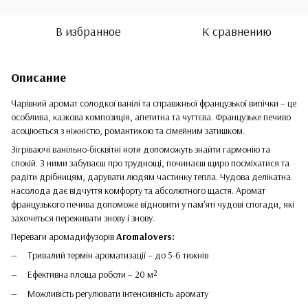
В избранное
К сравнению
Описание
Чарівний аромат солодкої ванілі та справжньої французької випічки – це
особлива, казкова композиція, апетитна та чуттєва. Французьке печиво
асоціюється з ніжністю, романтикою та сімейним затишком.
Зігріваючі ванільно-бісквітні ноти допоможуть знайти гармонію та
спокій. З ними забуваєш про труднощі, починаєш щиро посміхатися та
радіти дрібницям, дарувати людям частинку тепла. Чудова делікатна
насолода дає відчуття комфорту та абсолютного щастя. Аромат
французького печива допоможе відновити у пам'яті чудові спогади, які
захочеться переживати знову і знову.
Переваги аромадифузорів
Aromalovers:
Тривалий термін ароматизації – до 5-6 тижнів
Ефективна площа роботи – 20 м²
Можливість регулювати інтенсивність аромату