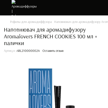
Рефилы для аромадиффузора
Наповнювач для аромадифузору Arom
Наповнювач для аромадифузору
Aromalovers FRENCH COOKIES 100 мл +
палички
Артикул:
ARL2100000024
Оставить отзыв