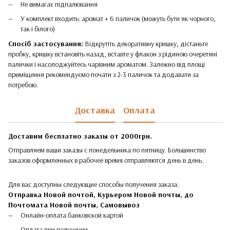
Не вимагає підпалювання
У комплект входить: аромат + 6 паличок (можуть бути як чорного,
так і білого)
Спосіб застосування:
Відкрутіть декоративну кришку, дістаньте
пробку, кришку встановіть назад, вставте у флакон з рідиною очеретяні
палички і насолоджуйтесь чарівним ароматом. Залежно від площі
приміщення рекомендуємо почати з 2-3 паличок та додавати за
потребою.
Доставка
Оплата
Доставим бесплатно заказы от 2000грн.
Отправляем ваши заказы с понедельника по пятницу. Большинство
заказов оформленных в рабочее время отправляются день в день.
Для вас доступны следующие способы получения заказа:
Отправка Новой почтой, Курьером Новой почты, до
Почтомата Новой почты,
Самовывоз
Онлайн-оплата банковской картой
Оплата при получении