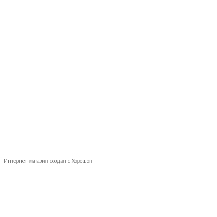
093 497-47-74
Контактная информация
Полная версия сайта
© 2026
Укр
Рус
Интернет-магазин создан с Хорошоп