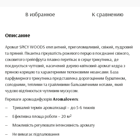
В избранное
К сравнению
Описание
Аромат SPICY WOODS елегантний, приголомшливий, свіжий, пудровий
та пряний. Пікантна гіркуватість рожевого перцю в поєднанні свіжого,
соковитого грейпфрута плавно перетікає в серце трикутника, де
поєднується чуттєвий, насичений дерево-квітковий аромат кедра з
пряною корицею та характерними тютюновими нюансами. База
парфумерного трикутника представлена дорогоцінним бурштином,
солодкими, теплими та грайливими бальзамічними нотами, який
чудово відтінюється чутливим мускусом.
Переваги аромадифузорів
Aromalovers
:
Тривалий термін ароматизації – до 5-6 тижнів
Ефективна площа роботи – 20 м²
Можливість регулювати інтенсивність аромату
Не вимагає підпалювання