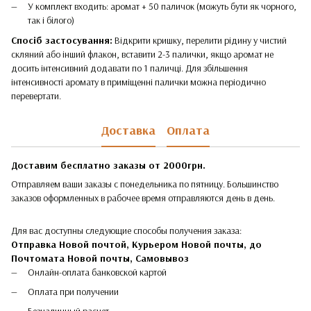
У комплект входить: аромат + 50 паличок (можуть бути як чорного,
так і білого)
Спосіб застосування:
Відкрити кришку, перелити рідину у чистий
скляний або інший флакон, вставити 2-3 палички, якщо аромат не
досить інтенсивний додавати по 1 паличці. Для збільшення
інтенсивності аромату в приміщенні палички можна періодично
перевертати.
Доставка
Оплата
Доставим бесплатно заказы от 2000грн.
Отправляем ваши заказы с понедельника по пятницу. Большинство
заказов оформленных в рабочее время отправляются день в день.
Для вас доступны следующие способы получения заказа:
Отправка Новой почтой, Курьером Новой почты, до
Почтомата Новой почты,
Самовывоз
Онлайн-оплата банковской картой
Оплата при получении