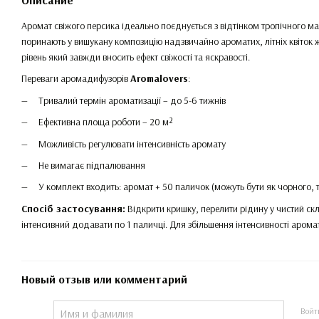
Описание
Аромат свіжого персика ідеально поєднується з відтінком тропічного ман
поринають у вишукану композицію надзвичайно ароматих, літніх квіток 
рівень який завжди вносить ефект свіжості та яскравості.
Переваги аромадифузорів
Aromalovers
:
Тривалий термін ароматизації – до 5-6 тижнів
Ефективна площа роботи – 20 м²
Можливість регулювати інтенсивність аромату
Не вимагає підпалювання
У комплект входить: аромат + 50 паличок (можуть бути як чорного, та
Спосіб застосування:
Відкрити кришку, перелити рідину у чистий ск
інтенсивний додавати по 1 паличці. Для збільшення інтенсивності аром
Новый отзыв или комментарий
Войт