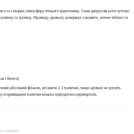
го та створює атмосферу літнього відпочинку. Тонкі цитрусові ноти чуттєво
жасмину та троянд. Піраміду аромату довершує соковите, зелене яблуко та
к і білого)
ляний або інший флакон, вставити 2-3 палички, якщо аромат не досить
ату в приміщенні палички можна періодично перевертати.
и с помощью