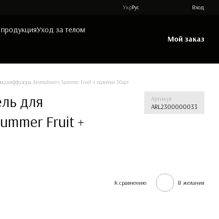
Укр
Рус
Вход
 продукция
Уход за телом
Мой заказ
мадиффузора Aromalovers Summer Fruit + палочки 50шт
ль для
Артикул
ARL2300000033
mmer Fruit +
К сравнению
В желания