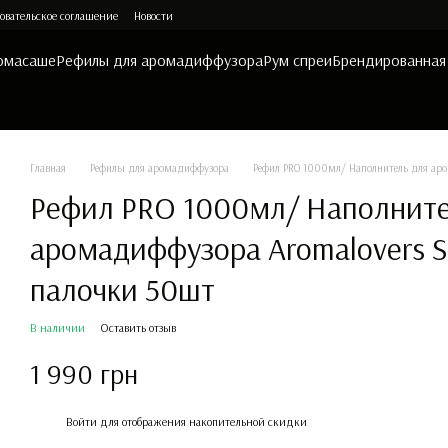
овательское соглашение
Новости
омасаше
Рефилы для аромадиффузора
Рум спреи
Брендированная
Главная
Рефилы для аромадиффузора
Рефил PRO 1000мл/ Наполнитель для аро
Рефил PRO 1000мл/ Наполните
аромадиффузора Aromalovers Su
палочки 50шт
В наличии
Оставить отзыв
1 990 грн
%
Войти
для отображения накопительной скидки