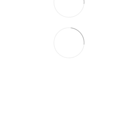
093 497-47-74
Контактная информация
Полная версия сайта
© 2026
Укр
Рус