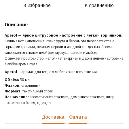
В избранное
К сравнению
Описание
Aperol — яркое цитрусовое настроение с лёгкой горчинкой.
Сочные ноты апельсина, грейпфрута и бергамота переплетаются с
горькими травами, нежным нероли и ягодной сладостью. Аромат
завершается тёплым шлейфом мускуса, ванили и амбры.
Освежает пространство, наполняет энергией и дарит летнее настроение
в любое время года.
Aperol
— аромат для тех, кто любит яркие впечатления.
Объём:
50 мл
Флакон:
стеклянный
Формат:
текстильный спрей
Назначение:
ароматизация текстиля, домашнего текстиля, штор,
постельного белья, одежды
Доставка
Оплата