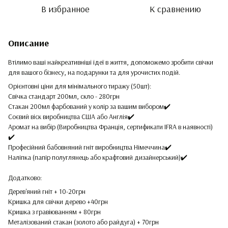
В избранное
К сравнению
Описание
Втілимо ваші найкреативніші ідеї в життя, допоможемо зробити свічки
для вашого бізнесу, на подарунки та для урочистих подій.
Орієнтовні ціни для мінімального тиражу (50шт):
Свічка стандарт 200мл, скло - 280грн
Стакан 200мл фарбований у колір за вашим вибором✔️
Соєвий віск виробництва США або Англія✔️
Аромат на вибір (Виробництва Франція, сертификати IFRA в наявності)
✔️
Професійний бабовняний гніт виробництва Німеччина✔️
Наліпка (папір полуглянець або крафтовий дизайнерський)✔️
Додатково:
Дерев'яний гніт + 10-20грн
Кришка для свічки дерево +40грн
Кришка з гравіюванням + 80грн
Металізований стакан (золото або райдуга) + 70грн