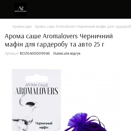
Аромасаше
Арома саше Aromalovers Черничний мафін для гардеробу 
Арома саше Aromalovers Черничний
мафін для гардеробу та авто 25 г
Артикул:
ROZ6400009046
Написати відгук