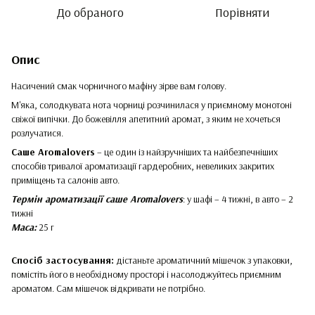
До обраного
Порівняти
Опис
Насичений смак чорничного мафіну зірве вам голову.
М'яка, солодкувата нота чорниці розчинилася у приємному монотоні
свіжої випічки. До божевілля апетитний аромат, з яким не хочеться
розлучатися.
Саше Aromalovers
– це один із найзручніших та найбезпечніших
способів тривалої ароматизації гардеробних, невеликих закритих
приміщень та салонів авто.
Термін ароматизації саше Aromalovers
: у шафі – 4 тижні, в авто – 2
тижні
Маса:
25 г
Спосіб застосування:
дістаньте ароматичний мішечок з упаковки,
помістіть його в необхідному просторі і насолоджуйтесь приємним
ароматом. Сам мішечок відкривати не потрібно.