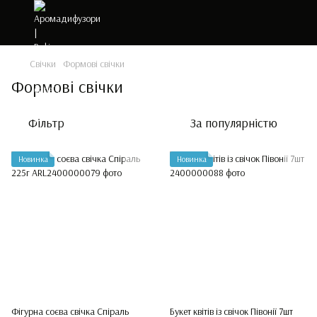
Свічки
Формові свічки
Формові свічки
Фільтр
За популярністю
Новинка
Новинка
Фігурна соєва свічка Спіраль
Букет квітів із свічок Півонії 7шт