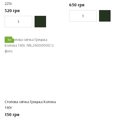
225г
650 грн
320 грн
Хіт
Столова свічка Грецька Колона
140г
150 грн