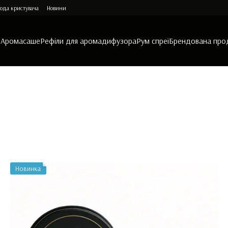
ода кристувача
Новини
и
Аромасаше
Рефіли для аромадифузора
Рум спреї
Брендована про
Новинка