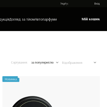
Укр
Рус
Вхід
Мій кошик
дукція
Догляд за тілом
Автопарфуми
Сортування:
за популярністю
Відображення:
Новинка