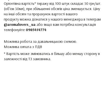
Орієнтівна вартість* тиражу від 100 штук складає 50 грн/шт.
(об'єм 30мл), при збільшенні обсягів ціна зменшується. Ціну
на інші обсяги та прорахунок вартості вашого
продукту можна дізнатися у нашого менеджера в телеграм
@aromalovers_ua
або якщо вам потрібна консультація
телефонуйте
0985414774
Можлива робота за давальницькою схемою.
Можлива олпата з ПДВ
* Вартість може змінюватись в більшу або меншу сторону в
залежності від ТЗ замовника.
093 497-47-74
Контактна інформація
Повна версія сайту