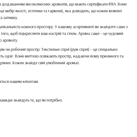
а з додаванням високоякісних ароматів, що мають сертифікати IFRA. Вони
е вибір якості, естетики та гармонії, яка доводить, що кожен момент
а затишку.
унікальність кожного простору. У нашому асортименті ви знайдете саше з
 того, щоб підкреслити ваш настрій та стиль. Арома саше – це чудовий
о аромату.
ім чи робочий простір. Текстильні спреї (рум спреї) – це спеціально
віть одяг. Вони миттєво освіжають простір, надаючи йому приємного та
 пряних. Кожен знайде свій улюблений аромат.
ється нашим клієнтам.
авжди знайдуть те, що їм потрібно.