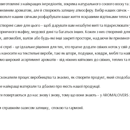
 виготовлені з найкращих інгредієнтів, зокрема натурального соєвого воску т
иємним ароматом, але й створюють затишну атмосферу. Вибір наших свічок – ц
вольте нашим свічкам розфарбувати ваше життя яскравими відтінками тепла т
творені саме для цього – щоб дарувати вам незабутні миті та підкреслювати 
орничного мафіну, медової дині та багатьох інших. Кожен з них створений для
, автомобілі, валізи або будь-які інші закриті простори, надаючи їм приємног
і спреї – це ідеальне рішення для тих, хто прагне додати свіжих ноток у свій д
 наносити на текстильні вироби, такі як штори, подушки, ковдри, меблі та на
мо широкий асортимент ароматів – від ніжних квіткових до свіжих, теплих та
сконалили процес виробництва та знаємо, як створити продукт, який сподоба
 найкращі матеріали та дбаємо про якість нашої продукції.
ти повертаються до нас знову і знову, тому що вони знають – у AROMALOVERS з
 справжнім оазисом затишку, спокою та гармонії.