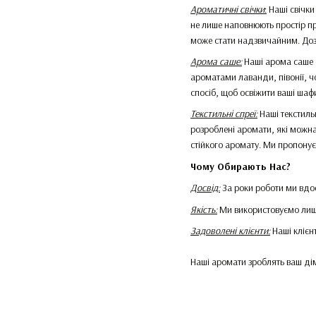
Ароматичні свічки
:
Наші свічки
не лише наповнюють простір пр
може стати надзвичайним. Доз
Арома саше:
Наші арома саше с
ароматами лаванди, півонії, ч
спосіб, щоб освіжити ваші шафи
Текстильні спреї:
Наші текстильн
розроблені аромати, які можна
стійкого аромату. Ми пропонує
Чому Обирають Нас?
Досвід:
За роки роботи ми вдо
Якість:
Ми використовуємо лише
Задоволені клієнти:
Наші клієн
Наші аромати зроблять ваш дім