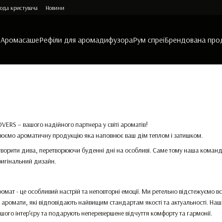
ода кристувача
Новини
и
Аромасаше
Рефіли для аромадифузора
Рум спреї
Брендована про
RS – вашого надійного партнера у світі ароматів!
орюємо ароматичну продукцію яка наповнює ваш дім теплом і затишком.
творити дива, перетворюючи буденні дні на особливі. Саме тому наша кома
оригінальний дизайн.
омат - це особливий настрій та неповторні емоції. Ми ретельно відстежуємо вс
аромати, які відповідають найвищим стандартам якості та актуальності. Наш
го інтер’єру та подарують неперевершене відчуття комфорту та гармонії.