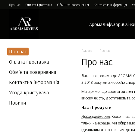
Перейти до основного контенту
Про нас
Оплата і доставка
Обмін та повернення
Контактна інформація
Уг
Аромадифузори
Свічк
Про нас
Головна
Про нас
Про нас
Оплата і доставка
Обмін та повернення
Ласкаво просимо до AROMALOVE
Контактна інформація
З 2018 року ми з любов’ю ств
Ми віримо, що аромат здатен 
Угода кристувача
високу якість, доступність та 
Новини
Наші Продукти
Аромадифузори
: Кожен наш ар
тільки найкраще. Ми обираємо 
ідеальним доповненням до вашо