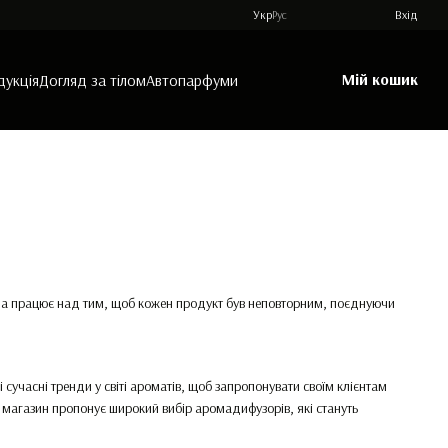
Укр
Рус
Вхід
Мій кошик
дукція
Догляд за тілом
Автопарфуми
нда працює над тим, щоб кожен продукт був неповторним, поєднуючи
і сучасні тренди у світі ароматів, щоб запропонувати своїм клієнтам
 магазин пропонує широкий вибір аромадифузорів, які стануть