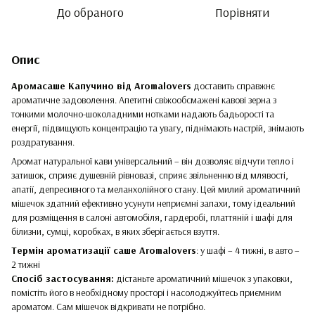
До обраного
Порівняти
Опис
Аромасаше Капучино від Aromalovers
доставить справжнє
ароматичне задоволення. Апетитні свіжообсмажені кавові зерна з
тонкими молочно-шоколадними нотками надають бадьорості та
енергії, підвищують концентрацію та увагу, піднімають настрій, знімають
роздратування.
Аромат натуральної кави універсальний – він дозволяє відчути тепло і
затишок, сприяє душевній рівновазі, сприяє звільненню від млявості,
апатії, депресивного та меланхолійного стану. Цей милий ароматичний
мішечок здатний ефективно усунути неприємні запахи, тому ідеальний
для розміщення в салоні автомобіля, гардеробі, платтяній і шафі для
білизни, сумці, коробках, в яких зберігається взуття.
Термін ароматизації саше Aromalovers
: у шафі – 4 тижні, в авто –
2 тижні
Спосіб застосування:
дістаньте ароматичний мішечок з упаковки,
помістіть його в необхідному просторі і насолоджуйтесь приємним
ароматом. Сам мішечок відкривати не потрібно.