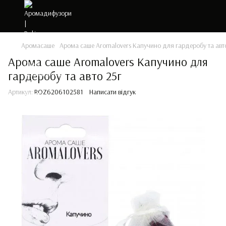
Аромасаше
Арома саше Aromalovers Капучино для гардеробу та авт
Арома саше Aromalovers Капучино для
гардеробу та авто 25г
Артикул:
ROZ6206102581
Написати відгук