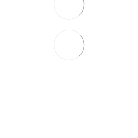
093 497-47-74
Контактна інформація
Повна версія сайту
© 2026
Укр
Рус