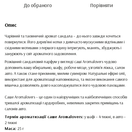
До обраного
Порівняти
Опис
Чарівний та таємничий аромат сандала – до нього завжди хочеться
повернутися. Його дерев'яні нотки з димчасто-мускусними відтінками і
східними мотивами з першого вдиху інтригують, манять, збуджують і
занурюють у світ ароматного задоволення.
Розкішний сандаловий парфум у вигляді саші Aromalovers чудово
доповнить вашу вбиральню, шафу, робоче місце, узголів'я ліжка, салон
авто. А також стане приємним, милим сувеніром. Натуральні ефірні олії,
використані для ароматизації наповнювача, та якісне виконання самого
мішечка дозволяють довго насолоджуватися його чудовою пахощами.
Саше Aromalovers – це один із найзручніших та найбезпечніших способів
тривалої ароматизації гардеробних, невеликих закритих приміщень та
салонів авто.
Термін ароматизації саше Aromalovers:
у шафі – 4 тижні, в авто –
2 тижні
Маса:
25 г