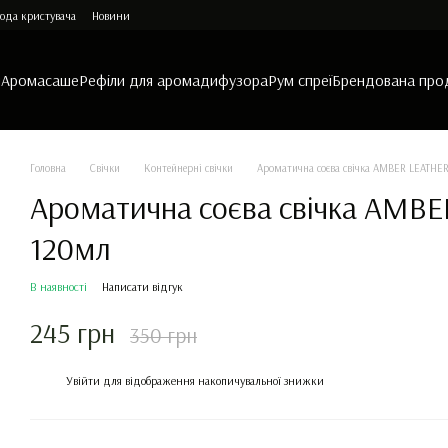
ода кристувача
Новини
и
Аромасаше
Рефіли для аромадифузора
Рум спреї
Брендована про
Головна
Свічки
Контейнерні свічки
Ароматична соєва свічка AMBER LEATH
Ароматична соєва свічка AM
120мл
В наявності
Написати відгук
245 грн
350 грн
%
Увійти
для відображення накопичувальної знижки