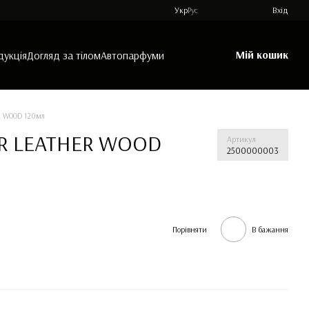
Укр
Рус
Вхід
Мій кошик
дукція
Догляд за тілом
Автопарфуми
ER WOOD 120мл
BER LEATHER WOOD
Артикул
2500000003
Порівняти
В бажання