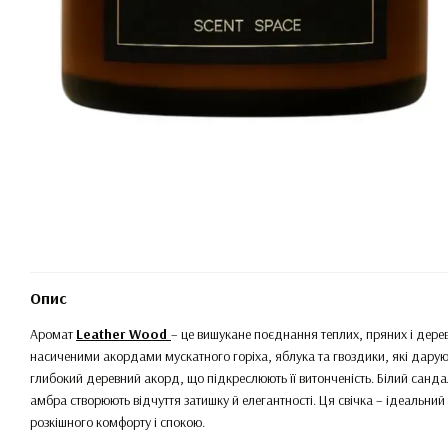
Опис
Аромат
Leather Wood
– це вишукане поєднання теплих, пряних і дерев
насиченими акордами мускатного горіха, яблука та гвоздики, які дарують 
глибокий деревний акорд, що підкреслюють її витонченість. Білий санда
амбра створюють відчуття затишку й елегантності. Ця свічка – ідеальний 
розкішного комфорту і спокою.