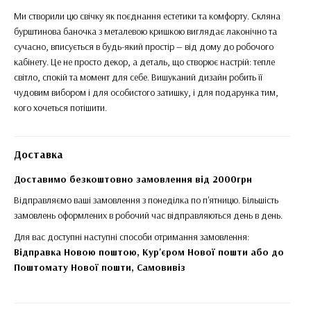
Ми створили цю свічку як поєднання естетики та комфорту. Скляна
бурштинова баночка з металевою кришкою виглядає лаконічно та
сучасно, вписується в будь-який простір — від дому до робочого
кабінету. Це не просто декор, а деталь, що створює настрій: тепле
світло, спокій та момент для себе. Вишуканий дизайн робить її
чудовим вибором і для особистого затишку, і для подарунка тим,
кого хочеться потішити.
Доставка
Доставимо безкоштовно замовлення від 2000грн
Відправляємо ваші замовлення з понеділка по п'ятницю. Більшість
замовлень оформлених в робочий час відправляються день в день.
Для вас доступні наступні способи отримання замовлення:
Відправка Новою поштою, Кур'єром Нової пошти або до
Поштомату Нової пошти,
Самовивіз