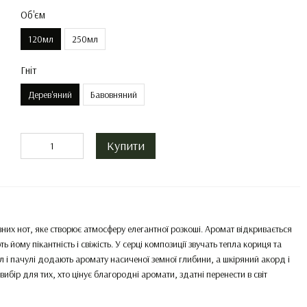
Об'єм
120мл
250мл
Гніт
Дерев'яний
Бавовняний
Купити
них нот, яке створює атмосферу елегантної розкоші. Аромат відкривається
йому пікантність і свіжість. У серці композиції звучать тепла кориця та
л і пачулі додають аромату насиченої земної глибини, а шкіряний акорд і
вибір для тих, хто цінує благородні аромати, здатні перенести в світ