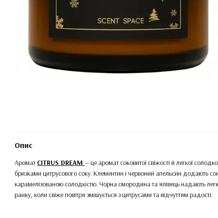
Опис
Аромат
CITRUS DREAM
— це аромат соковитої свіжості й легкої солодк
бризками цитрусового соку. Клементин і червоний апельсин додають соня
карамелізованою солодкістю. Чорна смородина та ялівець надають лег
ранку, коли свіже повітря змішується з цитрусами та відчуттям радості.