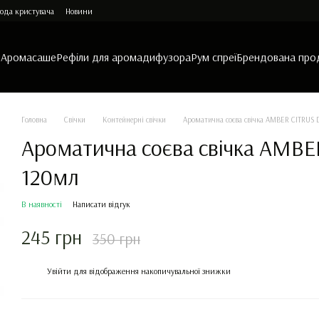
ода кристувача
Новини
и
Аромасаше
Рефіли для аромадифузора
Рум спреї
Брендована про
Головна
Свічки
Контейнерні свічки
Ароматична соєва свічка AMBER CITRUS
Ароматична соєва свічка AMB
120мл
В наявності
Написати відгук
245 грн
350 грн
%
Увійти
для відображення накопичувальної знижки