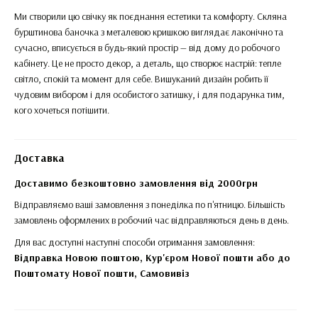
Ми створили цю свічку як поєднання естетики та комфорту. Скляна
бурштинова баночка з металевою кришкою виглядає лаконічно та
сучасно, вписується в будь-який простір — від дому до робочого
кабінету. Це не просто декор, а деталь, що створює настрій: тепле
світло, спокій та момент для себе. Вишуканий дизайн робить її
чудовим вибором і для особистого затишку, і для подарунка тим,
кого хочеться потішити.
Доставка
Доставимо безкоштовно замовлення від 2000грн
Відправляємо ваші замовлення з понеділка по п'ятницю. Більшість
замовлень оформлених в робочий час відправляються день в день.
Для вас доступні наступні способи отримання замовлення:
Відправка Новою поштою, Кур'єром Нової пошти або до
Поштомату Нової пошти,
Самовивіз