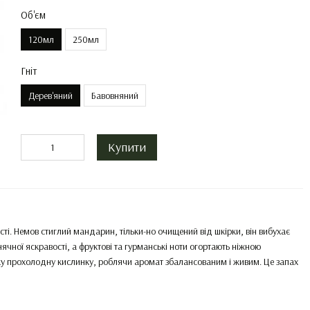
Об'єм
120мл
250мл
Гніт
Дерев'яний
Бавовняний
Купити
ості. Немов стиглий мандарин, тільки-но очищений від шкірки, він вибухає
чної яскравості, а фруктові та гурманські ноти огортають ніжною
ку прохолодну кислинку, роблячи аромат збалансованим і живим. Це запах