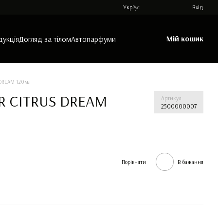
Укр
Рус
Вхід
Мій кошик
дукція
Догляд за тілом
Автопарфуми
 DREAM 120мл
ER CITRUS DREAM
Артикул
2500000007
Порівняти
В бажання