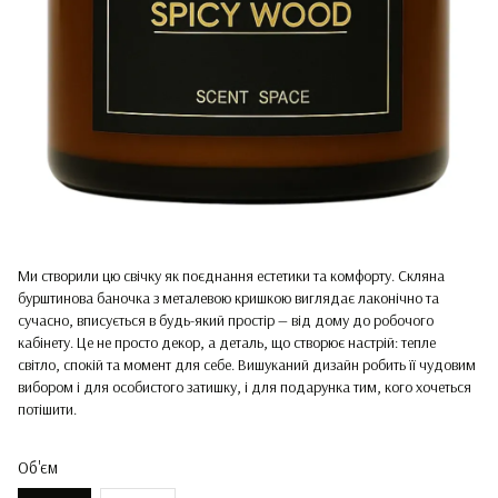
Ми створили цю свічку як поєднання естетики та комфорту. Скляна
бурштинова баночка з металевою кришкою виглядає лаконічно та
сучасно, вписується в будь-який простір — від дому до робочого
кабінету. Це не просто декор, а деталь, що створює настрій: тепле
світло, спокій та момент для себе. Вишуканий дизайн робить її чудовим
вибором і для особистого затишку, і для подарунка тим, кого хочеться
потішити.
Об'єм