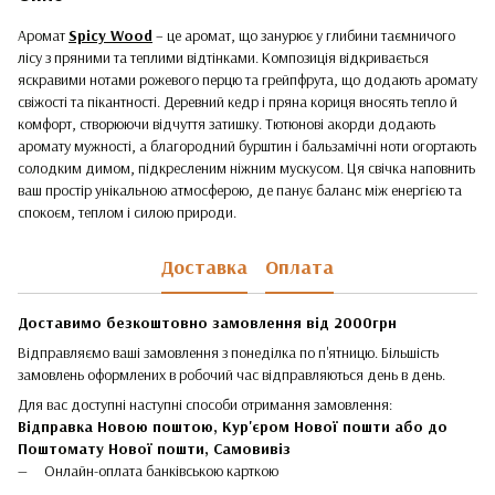
Аромат
Spicy Wood
– це аромат, що занурює у глибини таємничого
лісу з пряними та теплими відтінками. Композиція відкривається
яскравими нотами рожевого перцю та грейпфрута, що додають аромату
свіжості та пікантності. Деревний кедр і пряна кориця вносять тепло й
комфорт, створюючи відчуття затишку. Тютюнові акорди додають
аромату мужності, а благородний бурштин і бальзамічні ноти огортають
солодким димом, підкресленим ніжним мускусом. Ця свічка наповнить
ваш простір унікальною атмосферою, де панує баланс між енергією та
спокоєм, теплом і силою природи.
Доставка
Оплата
Доставимо безкоштовно замовлення від 2000грн
Відправляємо ваші замовлення з понеділка по п'ятницю. Більшість
замовлень оформлених в робочий час відправляються день в день.
Для вас доступні наступні способи отримання замовлення:
Відправка Новою поштою, Кур'єром Нової пошти або до
Поштомату Нової пошти,
Самовивіз
Онлайн-оплата банківською карткою