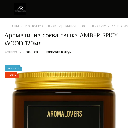
Свічки
Контейнерні свічки
Ароматична соєва свічка AMBER SPICY 
Ароматична соєва свічка AMBER SPICY
WOOD 120мл
Артикул:
2500000005
Написати відгук
Новинка
−30%