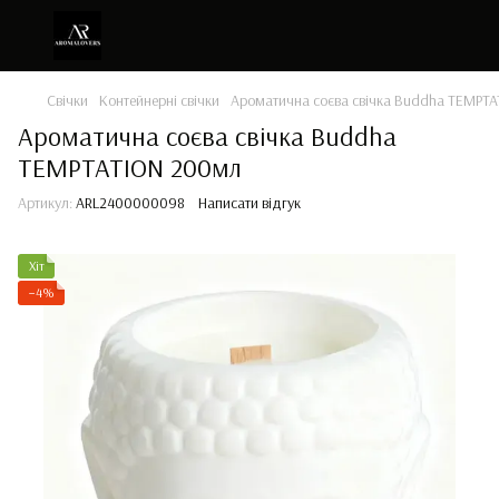
Свічки
Контейнерні свічки
Ароматична соєва свічка Buddha TEMPT
Ароматична соєва свічка Buddha
TEMPTATION 200мл
Артикул:
ARL2400000098
Написати відгук
Хіт
−4%