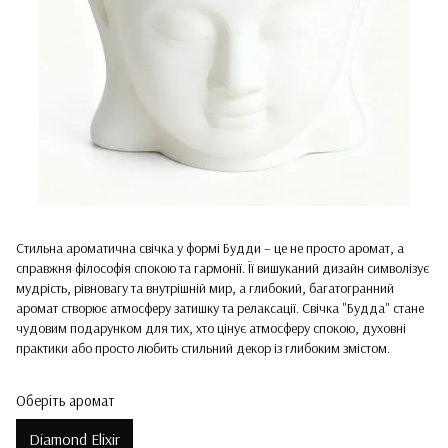
Стильна ароматична свічка у формі Будди – це не просто аромат, а
справжня філософія спокою та гармонії. Її вишуканий дизайн символізує
мудрість, рівновагу та внутрішній мир, а глибокий, багатогранний
аромат створює атмосферу затишку та релаксації. Свічка "Будда" стане
чудовим подарунком для тих, хто цінує атмосферу спокою, духовні
практики або просто любить стильний декор із глибоким змістом.
Оберіть аромат
Diamond Elixir