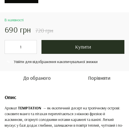
В наявності
690 грн
720 грн
Купити
Увійти
для відображення накопичувальної знижки
%
До обраного
Порівняти
Опис
Аромат
TEMPTATION
— як екзотичний десерт на тропічному острові:
соковите манго та пітахая переплітаються з ніжною фрезією й
жасмином, огорнуті солодкими нотами карамелі та ванілі. Легкий
мускус у базі додає глибини, залишаючи в повітрі теплий, чуттєвий і по-