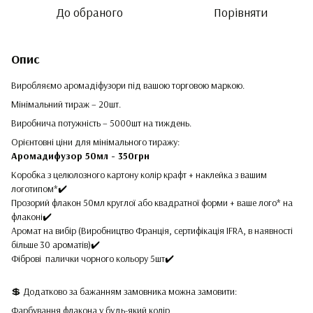
До обраного
Порівняти
Опис
Виробляємо аромадіфузори під вашою торговою маркою.
Мінімальний тираж – 20шт.
Виробнича потужність – 5000шт на тиждень.
Орієнтовні ціни для мінімального тиражу:
Аромадифузор 50мл - 350грн
Коробка з целюлозного картону колір крафт + наклейка з вашим
логотипом*✔️
Прозорий флакон 50мл круглої або квадратної форми + ваше лого* на
флаконі✔️
Аромат на вибір (Виробництво Франція, сертифікація IFRA, в наявності
більше 30 ароматів)✔️
Фіброві палички чорного кольору 5шт✔️
💲 Додатково за бажанням замовника можна замовити:
Фарбування флакона у будь-який колір