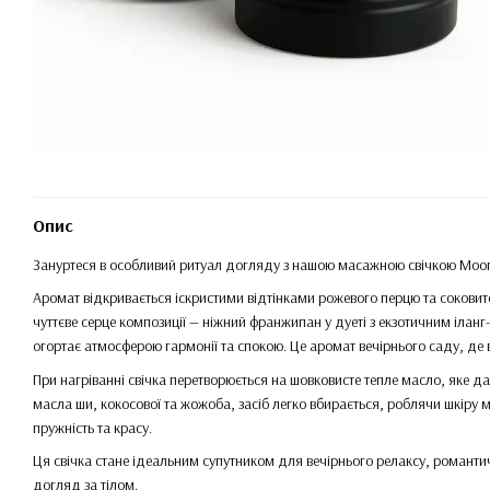
Опис
Зануртеся в особливий ритуал догляду з нашою масажною свічкою Moon 
Аромат відкривається іскристими відтінками рожевого перцю та соковито
чуттєве серце композиції — ніжний франжипан у дуеті з екзотичним ілан
огортає атмосферою гармонії та спокою. Це аромат вечірнього саду, де ві
При нагріванні свічка перетворюється на шовковисте тепле масло, яке д
масла ши, кокосової та жожоба, засіб легко вбирається, роблячи шкіру м
пружність та красу.
Ця свічка стане ідеальним супутником для вечірнього релаксу, романти
догляд за тілом.