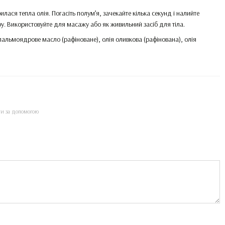
илася тепла олія. Погасіть полум’я, зачекайте кілька секунд і налийте
ру. Використовуйте для масажу або як живильний засіб для тіла.
 пальмоядрове масло (рафіноване), олія оливкова (рафінована), олія
ти за допомогою