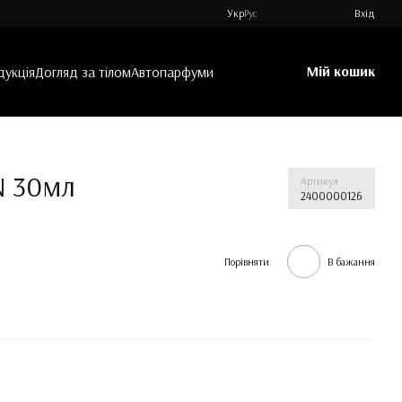
Укр
Рус
Вхід
Мій кошик
дукція
Догляд за тілом
Автопарфуми
N 30мл
Артикул
2400000126
Порівняти
В бажання