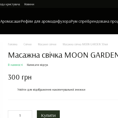
ода кристувача
Новини
и
Аромасаше
Рефіли для аромадифузора
Рум спреї
Брендована про
Головна
Свічки
Масажні свічки
Масажна свічка MOON GARDEN 30мл
Масажна свічка MOON GARDE
В наявності
Написати відгук
300 грн
%
Увійти
для відображення накопичувальної знижки
Купити