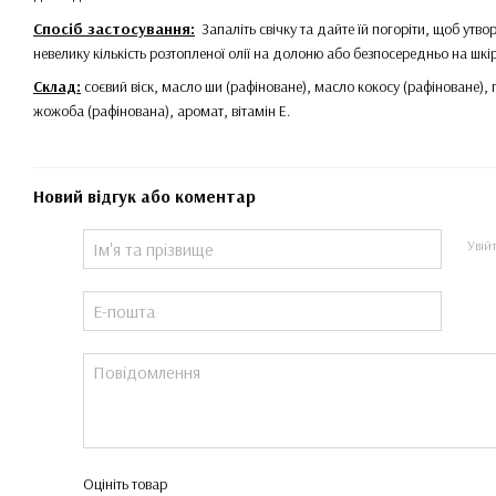
Спосіб застосування:
Запаліть свічку та дайте їй погоріти, щоб утвор
невелику кількість розтопленої олії на долоню або безпосередньо на шкі
Склад:
соєвий віск, масло ши (рафіноване), масло кокосу (рафіноване),
жожоба (рафінована), аромат, вітамін Е.
Новий відгук або коментар
Увій
Оцініть товар