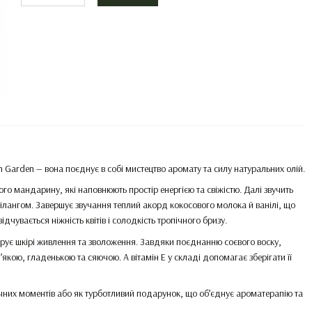
Garden — вона поєднує в собі мистецтво аромату та силу натуральних олій.
го мандарину, які наповнюють простір енергією та свіжістю. Далі звучить
г-ілангом. Завершує звучання теплий акорд кокосового молока й ванілі, що
дчувається ніжність квітів і солодкість тропічного бризу.
арує шкірі живлення та зволоження. Завдяки поєднанню соєвого воску,
’якою, гладенькою та сяючою. А вітамін Е у складі допомагає зберігати її
чних моментів або як турботливий подарунок, що об’єднує ароматерапію та