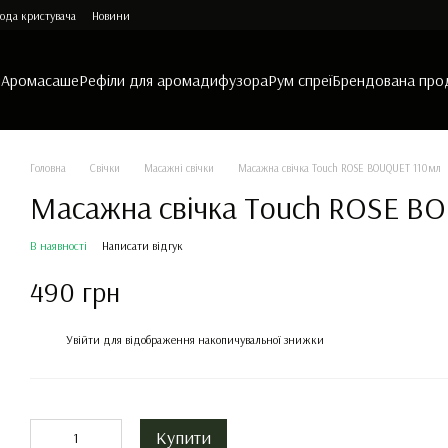
ода кристувача
Новини
и
Аромасаше
Рефіли для аромадифузора
Рум спреї
Брендована про
Головна
Свічки
Масажні свічки
Масажна свічка Touch ROSE BOUQUET 110мл
Масажна свічка Touch ROSE B
В наявності
Написати відгук
490 грн
%
Увійти
для відображення накопичувальної знижки
Купити