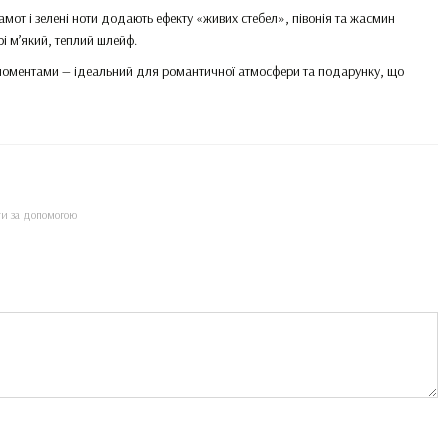
гамот і зелені ноти додають ефекту «живих стебел», півонія та жасмин
і м’який, теплий шлейф.
и моментами — ідеальний для романтичної атмосфери та подарунку, що
ти за допомогою