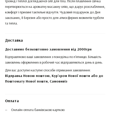
троянд і теплої доглядаючої олії для тіла. Після плавлення свічка
перетворюється на ароматну масажну олію, що дарує розслаблення,
комфорт і приємні тактильні відчуття. Чудовий подарунок до Дня
закоханих, 8 Березня або просто для атмосферних моментів турботи
та тепла.
Доставка
Доставимо безкоштовно замовлення від 2000грн
Відправляємо ваші замовлення з понеділка по п'ятницю. Більшість
замовлень оформлених в робочий час відправляються день в день.
Для вас доступні наступні способи отримання замовлення:
Відправка Новою поштою, Кур'єром Нової пошти або до
Поштомату Нової пошти,
Самовивіз
Оплата
Онлайн-оплата банківською карткою