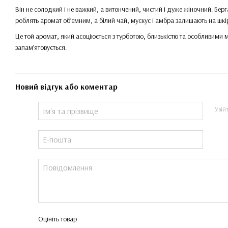
Він не солодкий і не важкий, а витончений, чистий і дуже жіночний. Бер
роблять аромат об’ємним, а білий чай, мускус і амбра залишають на шкір
Це той аромат, який асоціюється з турботою, близькістю та особливим
запам’ятовується.
Новий відгук або коментар
Увій
Оцініть товар