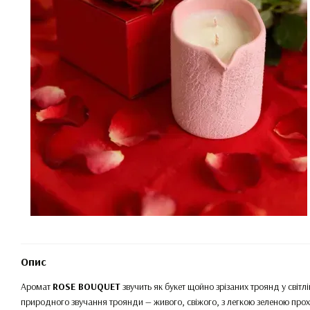
Опис
Аромат
ROSE BOUQUET
звучить як букет щойно зрізаних троянд у світ
природного звучання троянди — живого, свіжого, з легкою зеленою про