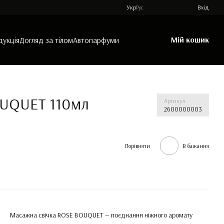
Укр
Рус
Вхід
Мій кошик
дукція
Догляд за тілом
Автопарфуми
OUQUET 110мл
Артикул
2600000003
Порівняти
В бажання
Масажна свічка ROSE BOUQUET — поєднання ніжного аромату