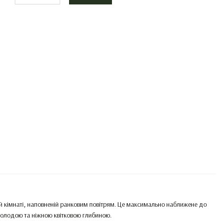
лій кімнаті, наповненій ранковим повітрям. Це максимально наближене до
холодою та ніжною квітковою глибиною.