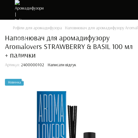
Рефіли для аромадифузора
Наповнювач для аромадифузору Aromalo
Наповнювач для аромадифузору
Aromalovers STRAWBERRY & BASIL 100 мл
+ палички
Артикул:
2400000102
Написати відгук
Новинка