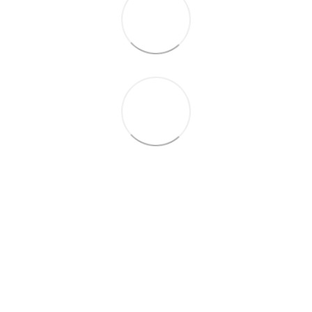
093 497-47-74
Контактна інформація
Повна версія сайту
© 2026
Укр
Рус