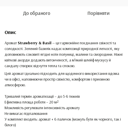
До обраного
Порівняти
Опис
Аромат
Strawberry & Basil
— це гармонійне поєднання свіжості та
солодкості. Зелений базилік надає композиції природної легкості, яку
доповнюють соковиті ягідні ноти полуниці, малини та смородини. Ніжні
квіткові акорди додають витонченості, а м’який шлейф мускусу й
сандалу створює відчуття тепла та спокою.
Цей аромат ідеально підходить для щоденного використання вдома
чи в офісі, наповнюючи простір свіжістю, комфортом і приємною
атмосферою.
Тривалий термін ароматизації – до 5-6 тижнів
Ефективна площа роботи – 20 м²
Можливість регулювати інтенсивність аромату
Не вимагає підпалювання
У комплект входить: аромат + 6 паличок (можуть бути як чорного, так і
білого)