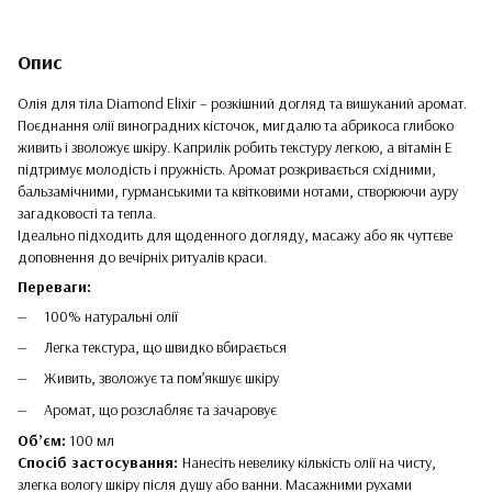
Опис
Олія для тіла Diamond Elixir – розкішний догляд та вишуканий аромат.
Поєднання олії виноградних кісточок, мигдалю та абрикоса глибоко
живить і зволожує шкіру. Каприлік робить текстуру легкою, а вітамін Е
підтримує молодість і пружність. Аромат розкривається східними,
бальзамічними, гурманськими та квітковими нотами, створюючи ауру
загадковості та тепла.
Ідеально підходить для щоденного догляду, масажу або як чуттєве
доповнення до вечірніх ритуалів краси.
Переваги:
100% натуральні олії
Легка текстура, що швидко вбирається
Живить, зволожує та пом’якшує шкіру
Аромат, що розслабляє та зачаровує
Об’єм:
100 мл
Спосіб застосування:
Нанесіть невелику кількість олії на чисту,
злегка вологу шкіру після душу або ванни. Масажними рухами