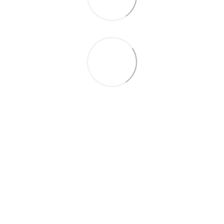
093 497-47-74
Контактна інформація
Повна версія сайту
© 2026
Укр
Рус