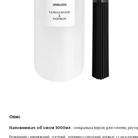
Опис
Наповнювач об'ємом 1000мл
- спеціальна версія для готелів, ресто
Розкішний і хвилюючий, гострий, деревно-солодкий аромат з сандалови