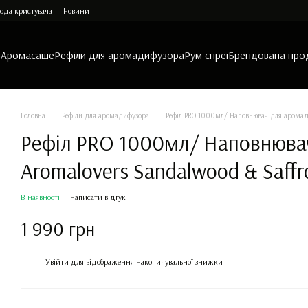
ода кристувача
Новини
и
Аромасаше
Рефіли для аромадифузора
Рум спреї
Брендована про
Головна
Рефіли для аромадифузора
Рефіл PRO 1000мл/ Наповнювач для аромади
Рефіл PRO 1000мл/ Наповнюва
Aromalovers Sandalwood & Saff
В наявності
Написати відгук
1 990 грн
%
Увійти
для відображення накопичувальної знижки