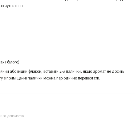
єю чуттєвістю.
к і білого)
ляний або інший флакон, вставити 2-3 палички, якщо аромат не досить
ату в приміщенні палички можна періодично перевертати.
ти за допомогою