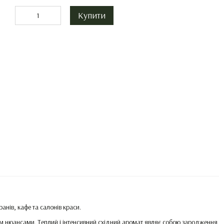
Купити
ранів, кафе та салонів краси.
м нюансами. Теплий і інтенсивний східний аромат являє собою зародження