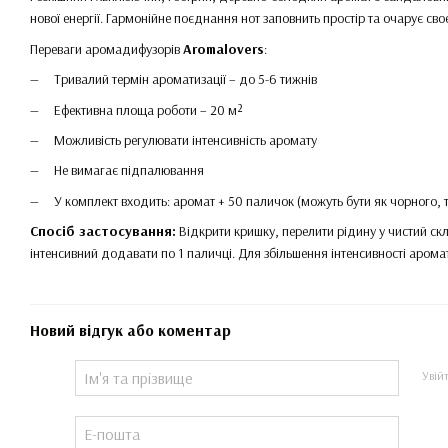
нової енергії. Гармонійне поєднання нот заповнить простір та очарує сво
Переваги аромадифузорів
Aromalovers
:
Тривалий термін ароматизації – до 5-6 тижнів
Ефективна площа роботи – 20 м²
Можливість регулювати інтенсивність аромату
Не вимагає підпалювання
У комплект входить: аромат + 50 паличок (можуть бути як чорного, та
Спосіб застосування:
Відкрити кришку, перелити рідину у чистий ск
інтенсивний додавати по 1 паличці. Для збільшення інтенсивності аром
Новий відгук або коментар
Увій