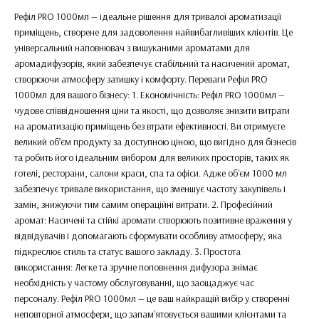
Рефіл PRO 1000мл — ідеальне рішення для тривалої ароматизації
приміщень, створене для задоволення найвибагливіших клієнтів. Це
універсальний наповнювач з вишуканими ароматами для
аромадифузорів, який забезпечує стабільний та насичений аромат,
створюючи атмосферу затишку і комфорту. Переваги Рефіл PRO
1000мл для вашого бізнесу: 1. Економічність: Рефіл PRO 1000мл —
чудове співвідношення ціни та якості, що дозволяє знизити витрати
на ароматизацію приміщень без втрати ефективності. Ви отримуєте
великий об’єм продукту за доступною ціною, що вигідно для бізнесів
та робить його ідеальним вибором для великих просторів, таких як
готелі, ресторани, салони краси, спа та офіси. Адже об'єм 1000 мл
забезпечує тривале використання, що зменшує частоту закупівель і
замін, знижуючи тим самим операційні витрати. 2. Професійний
аромат: Насичені та стійкі аромати створюють позитивне враження у
відвідувачів і допомагають сформувати особливу атмосферу, яка
підкреслює стиль та статус вашого закладу. 3. Простота
використання: Легке та зручне поповнення дифузора знімає
необхідність у частому обслуговуванні, що заощаджує час
персоналу. Рефіл PRO 1000мл — це ваш найкращій вибір у створенні
неповторної атмосфери, що запам'ятовується вашими клієнтами та