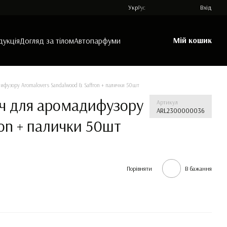
Укр
Рус
Вхід
Мій кошик
дукція
Догляд за тілом
Автопарфуми
фузору Aromalovers Sandalwood & Saffron + палички 50шт
ч для аромадифузору
Артикул
ARL2300000036
ron + палички 50шт
Порівняти
В бажання