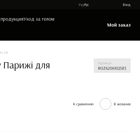
Укр
Рус
Вход
 продукция
Уход за телом
Мой заказ
то 25г
у Парижі для
Артикул
ROZ6206102583
К сравнению
В желания