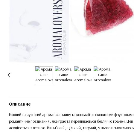
Описание
Ніжний та чуттєвий аромат жасмину та конвалії з соковитими фруктовим
романтичне поєднання, яке грає та переливається безліччю граней. Цей 
асоціюється з весною. Він м'який, щільний, тягучий, у нього неможливо з