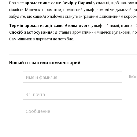
Повісьте
ароматичне саше Вечір у Парижі
у спальні, щоб навколо н
ніжність. Мішечок з ароматом, поміщений у шафі, комоді чи дамській су
забудьте, що саше Aromalovers стануть виграшним доповненням коробк
Термін ароматизації саше Aromalovers
: у шафі – 4 тижні, в авто – 
Спосіб застосування:
дістаньте ароматичний мішечок з упаковки, по
Сам мішечок відкривати не потрібно.
Новый отзыв или комментарий
Войт