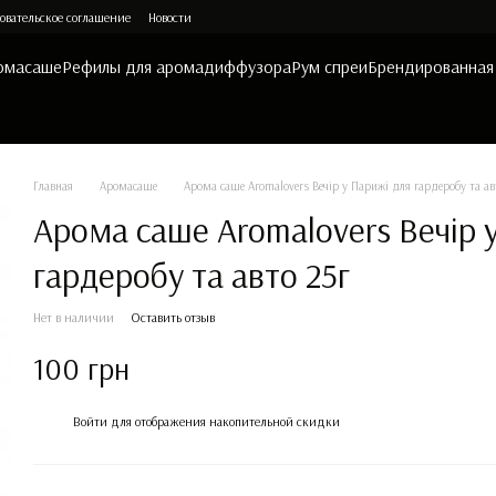
овательское соглашение
Новости
омасаше
Рефилы для аромадиффузора
Рум спреи
Брендированная
Главная
Аромасаше
Арома саше Aromalovers Вечір у Парижі для гардеробу та ав
Арома саше Aromalovers Вечір 
гардеробу та авто 25г
Нет в наличии
Оставить отзыв
100 грн
%
Войти
для отображения накопительной скидки