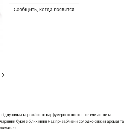
Сообщить, когда появится
и відлуннями та розкішною парфумерною нотою – це елегантне та
чарівний букет з білих квітів має привабливий солодко-свіжий аромат та
акохатися.