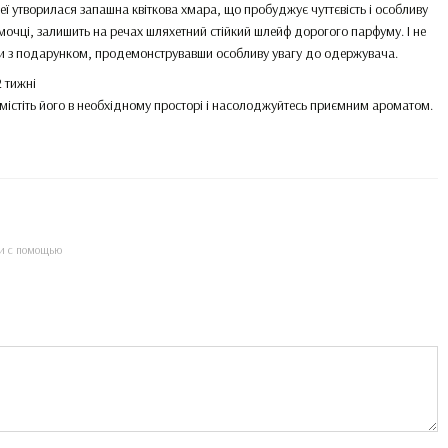
еї утворилася запашна квіткова хмара, що пробуджує чуттєвість і особливу
мочці, залишить на речах шляхетний стійкий шлейф дорогого парфуму. І не
и з подарунком, продемонструвавши особливу увагу до одержувача.
2 тижні
містіть його в необхідному просторі і насолоджуйтесь приємним ароматом.
и с помощью