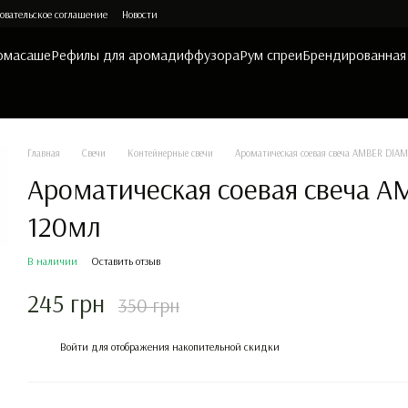
овательское соглашение
Новости
омасаше
Рефилы для аромадиффузора
Рум спреи
Брендированная
Главная
Свечи
Контейнерные свечи
Ароматическая соевая свеча AMBER DIA
Ароматическая соевая свеча 
120мл
В наличии
Оставить отзыв
245 грн
350 грн
%
Войти
для отображения накопительной скидки