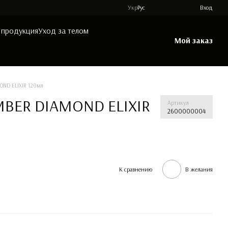
Укр
Рус
Вход
 продукция
Уход за телом
Мой заказ
MOND ELIXIR 120мл
AMBER DIAMOND ELIXIR
Артикул
2600000004
К сравнению
В желания