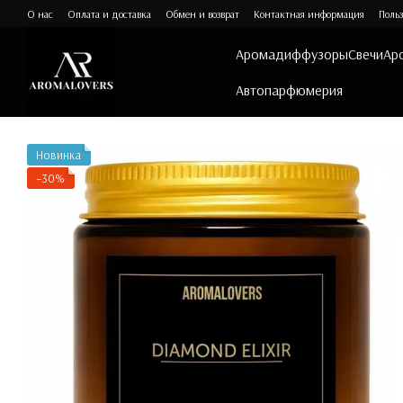
Перейти к основному контенту
О нас
Оплата и доставка
Обмен и возврат
Контактная информация
Польз
Аромадиффузоры
Свечи
Ар
Автопарфюмерия
Новинка
−30%