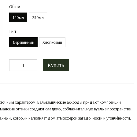
Об'єм
120мл
250мл
Гніт
Деревянный
Хлопковый
Купить
осточным характером. Бальзамические аккорды придают композиции
рманские оттенки создают сладкую, соблазнительную вуаль в пространстве.
анный, который наполняет дом атмосферой загадочности и утончённости.