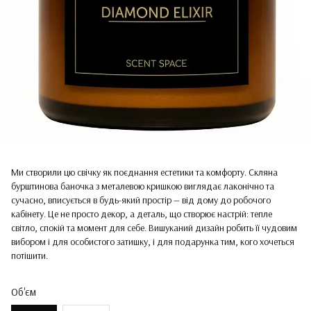
Ми створили цю свічку як поєднання естетики та комфорту. Скляна
бурштинова баночка з металевою кришкою виглядає лаконічно та
сучасно, вписується в будь-який простір — від дому до робочого
кабінету. Це не просто декор, а деталь, що створює настрій: тепле
світло, спокій та момент для себе. Вишуканий дизайн робить її чудовим
вибором і для особистого затишку, і для подарунка тим, кого хочеться
потішити.
Об'єм