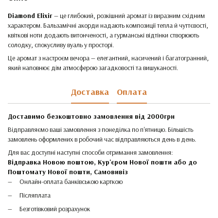
Diamond Elixir
— це глибокий, розкішний аромат із виразним східним
характером. Бальзамічні акорди надають композиції тепла й чуттєвості,
квіткові ноти додають витонченості, а гурманські відтінки створюють
солодку, спокусливу вуаль у просторі.
Це аромат з настроєм вечора — елегантний, насичений і багатогранний,
який наповнює дім атмосферою загадковості та вишуканості.
Доставка
Оплата
Доставимо безкоштовно замовлення від 2000грн
Відправляємо ваші замовлення з понеділка по п'ятницю. Більшість
замовлень оформлених в робочий час відправляються день в день.
Для вас доступні наступні способи отримання замовлення:
Відправка Новою поштою, Кур'єром Нової пошти або до
Поштомату Нової пошти,
Самовивіз
Онлайн-оплата банківською карткою
Післяплата
Безготівковий розрахунок