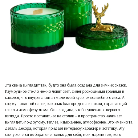
Эта свеча выглядит так, будто она была создана для зимних сказок.
Изумрудное стекло нежно ловит свет, сияет роскошными гранями и
кажется, что внутри спрятан маленький кусочек волшебного леса. А
сверху – золотой олень, как знак благородства и покоя, охраняющий
тепло и атмосферу дома. Она создана, чтобы увлекать с первого
взгляда. Просто поставить ее на столик – и пространство начинает
выглядеть по-другому: теплее, изысканнее, атмосфернее. Это именно та
деталь декора, которая придает интерьеру характер и эстетику. Эту
свечу хочется выбирать не только для себя, но и дарить тем, кого