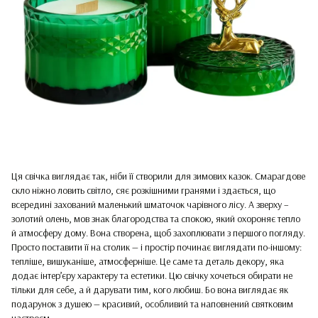
Ця свічка виглядає так, ніби її створили для зимових казок. Смарагдове
скло ніжно ловить світло, сяє розкішними гранями і здається, що
всередині захований маленький шматочок чарівного лісу. А зверху –
золотий олень, мов знак благородства та спокою, який охороняє тепло
й атмосферу дому. Вона створена, щоб захоплювати з першого погляду.
Просто поставити її на столик — і простір починає виглядати по-іншому:
тепліше, вишуканіше, атмосферніше. Це саме та деталь декору, яка
додає інтер’єру характеру та естетики. Цю свічку хочеться обирати не
тільки для себе, а й дарувати тим, кого любиш. Бо вона виглядає як
подарунок з душею — красивий, особливий та наповнений святковим
настроєм.