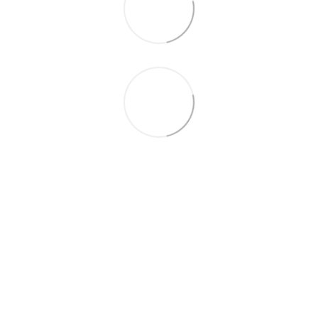
093 497-47-74
Контактна інформація
Повна версія сайту
© 2026
Укр
Рус