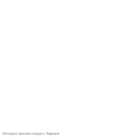
093 497-47-74
Контактная информация
Полная версия сайта
© 2026
Укр
Рус
Интернет-магазин создан с Хорошоп