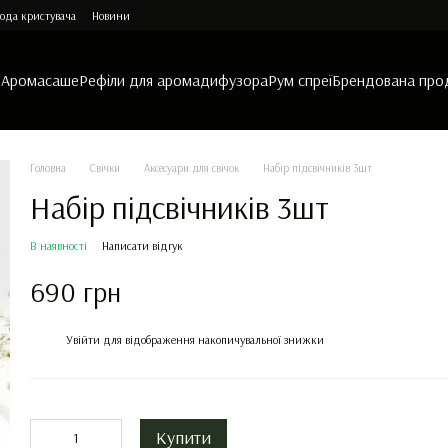
ода кристувача
Новини
и
Аромасаше
Рефіли для аромадифузора
Рум спреї
Брендована про
Головна
Свічки
Аксесуари для свічок
Набір підсвічників 3шт
Набір підсвічників 3шт
В наявності
Написати відгук
690 грн
%
Увійти
для відображення накопичувальної знижки
Купити