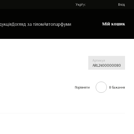
Укр
Рус
Вхід
Мій кошик
дукція
Догляд за тілом
Автопарфуми
Артикул
ARL2400000080
Порівняти
В бажання