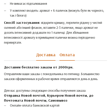
Не вимагає підпалювання
У комплект входить: аромат + 6 паличок (можуть бути як чорного,
так і білого)
Спосіб застосування:
відкрити кришку, перелити рідину у чистий
скляний або інший флакон, вставити 2-3 палички, якщо аромат не
досить інтенсивний додавати по 1 паличці. Для збільшення
інтенсивності аромату в приміщенні палички можна періодично
перевертати.
Доставка
Оплата
Доставим бесплатно заказы от 2000грн.
Отправляем ваши заказы с понедельника по пятницу. Большинство
заказов оформленных в рабочее время отправляются день в день.
Для вас доступны следующие способы получения заказа:
Отправка Новой почтой, Курьером Новой почты, до
Почтомата Новой почты,
Самовывоз
Онлайн-оплата банковской картой