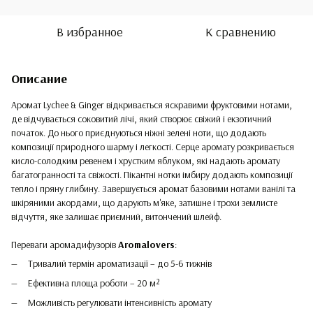
В избранное
К сравнению
Описание
Аромат Lychee & Ginger відкривається яскравими фруктовими нотами,
де відчувається соковитий лічі, який створює свіжий і екзотичний
початок. До нього приєднуються ніжні зелені ноти, що додають
композиції природного шарму і легкості. Серце аромату розкривається
кисло-солодким ревенем і хрустким яблуком, які надають аромату
багатогранності та свіжості. Пікантні нотки імбиру додають композиції
тепло і пряну глибину. Завершується аромат базовими нотами ванілі та
шкіряними акордами, що дарують м'яке, затишне і трохи землисте
відчуття, яке залишає приємний, витончений шлейф.
Переваги аромадифузорів
Aromalovers
:
Тривалий термін ароматизації – до 5-6 тижнів
Ефективна площа роботи – 20 м²
Можливість регулювати інтенсивність аромату