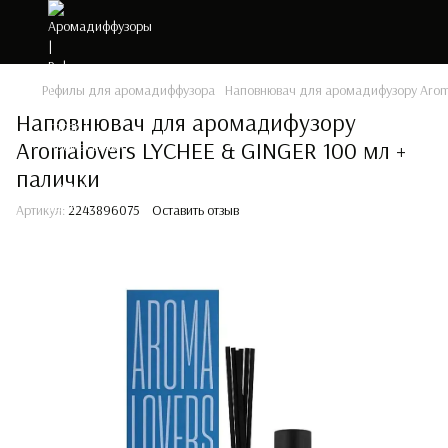
Рефилы для аромадиффузора
Наповнювач для аромадифузору Aroma
Наповнювач для аромадифузору
Aromalovers LYCHEE & GINGER 100 мл +
палички
Артикул:
2243896075
Оставить отзыв