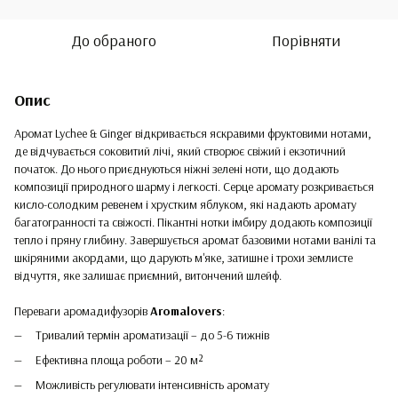
До обраного
Порівняти
Опис
Аромат Lychee & Ginger відкривається яскравими фруктовими нотами,
де відчувається соковитий лічі, який створює свіжий і екзотичний
початок. До нього приєднуються ніжні зелені ноти, що додають
композиції природного шарму і легкості. Серце аромату розкривається
кисло-солодким ревенем і хрустким яблуком, які надають аромату
багатогранності та свіжості. Пікантні нотки імбиру додають композиції
тепло і пряну глибину. Завершується аромат базовими нотами ванілі та
шкіряними акордами, що дарують м'яке, затишне і трохи землисте
відчуття, яке залишає приємний, витончений шлейф.
Переваги аромадифузорів
Aromalovers
:
Тривалий термін ароматизації – до 5-6 тижнів
Ефективна площа роботи – 20 м²
Можливість регулювати інтенсивність аромату