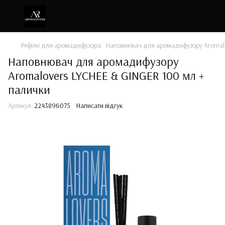
Рефіли для аромадифузора
Наповнювач для аромадифузору Aromalo
Наповнювач для аромадифузору
Aromalovers LYCHEE & GINGER 100 мл +
палички
Артикул:
2243896075
Написати відгук