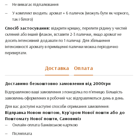
Не вимагає підпалювання
У комплект входить: аромат + 6 паличок (можуть бути як чорного,
так і білого)
Спосіб застосування:
відкрити кришку, перелити рідину у чистий
скляний або інший флакон, вставити 2-3 палички, якщо аромат не
досить інтенсивний додавати по 1 паличці. Для збільшення
інтенсивності аромату в приміщенні палички можна періодично
перевертати.
Доставка
Оплата
Доставимо безкоштовно замовлення від 2000грн
Відправляємо ваші замовлення з понеділка по п'ятницю. Більшість
замовлень оформлених в робочий час відправляються день в день.
Для вас доступні наступні способи отримання замовлення:
Відправка Новою поштою, Кур'єром Нової пошти або до
Поштомату Нової пошти,
Самовивіз
Онлайн-оплата банківською карткою
Післяплата