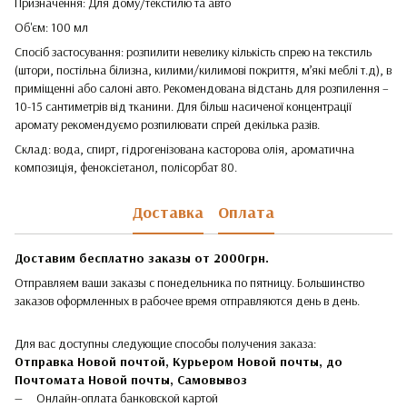
Призначення: Для дому/текстилю та авто
Об'єм: 100 мл
Спосіб застосування: розпилити невелику кількість спрею на текстиль
(штори, постільна білизна, килими/килимові покриття, м’які меблі т.д), в
приміщенні або салоні авто. Рекомендована відстань для розпилення –
10-15 сантиметрів від тканини. Для більш насиченої концентрації
аромату рекомендуємо розпилювати спрей декілька разів.
Склад: вода, спирт, гідрогенізована касторова олія, ароматична
композиція, феноксіетанол, полісорбат 80.
Доставка
Оплата
Доставим бесплатно заказы от 2000грн.
Отправляем ваши заказы с понедельника по пятницу. Большинство
заказов оформленных в рабочее время отправляются день в день.
Для вас доступны следующие способы получения заказа:
Отправка Новой почтой, Курьером Новой почты, до
Почтомата Новой почты,
Самовывоз
Онлайн-оплата банковской картой