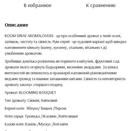
В избранное
К сравнению
Описание
ROOM SPRAY AROMALOVERS - це про особливий аромат у твоїй оселі,
затишок, чистоту та свіжість. Рум-спрей - це чудовий варіант щоб швидко
наповнинити кімнату (ванну, кухонну, спальню, вітальню т.д)
улюбленим ароматом.
Зробивши декілька розпилень ви поринете в квітучий, фруктовий сад
аромати якого огорнуть бадьорими, весінніми акордами. За кілька
миттєвостей ви опиняєтесь в оранжереї наповненій різноманітними
видами троянд та іншими запашними квітами. Свіжість та неповторність
аромату закохує з першого подиху.
Аромат: BLOOMING BOUQUET
Тип аромату: Свіжий, Квітковий
Верхні ноти: Яблуко/ Вишня /Персик
Ноти серця: Троянда /Жасмин /Квіти вишні
Базові ноти: Ваніль /Мускус /Білі квіти